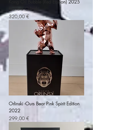
Kong Oil Bubble (Red Edition) 2025
Richard Orlinski
Precio
320,00 €
Orlinski -Ours Bear Pink Spirit Edition
2022
Precio
299,00 €