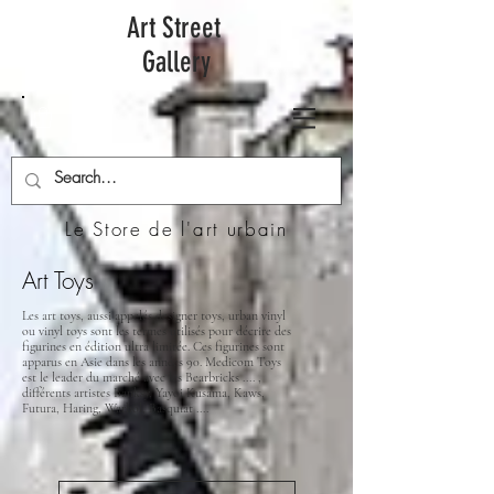
Art Street
Gallery
Le Store de l'art urbain
Art Toys
Les art toys, aussi appelés designer toys, urban vinyl
ou vinyl toys sont les termes utilisés pour décrire des
figurines en édition ultra limitée. Ces figurines sont
apparus en Asie dans les années 90. Medicom Toys
est le leader du marché avec les Bearbricks .... ,
différents artistes Banksy, Yayoi Kusama, Kaws,
Futura, Haring, Warhol, Basquiat ....