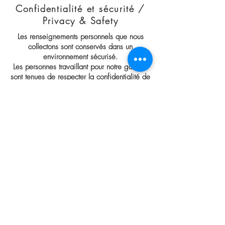
Confidentialité et sécurité /
Privacy & Safety
Les renseignements personnels que nous
collectons sont conservés dans un
environnement sécurisé.
Les personnes travaillant pour notre gallerie
sont tenues de respecter la confidentialité de
vos informations.
Nous nous engageons à respecter les
dispositions législatives françaises et
européennes.
The personal information we collect is kept
in a secure environment.
People working for our gallery are required
to respect the confidentiality of your
information.
We are committed to respecting French and
European legislation.
Payment Methods